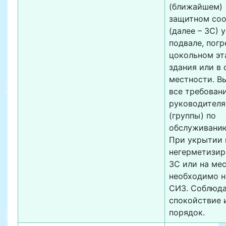
(ближайшем)
защитном со
(далее – ЗС) 
подвале, погр
цокольном эт
здания или в 
местности. В
все требован
руководителя
(группы) по
обслуживанию
При укрытии 
негерметизи
ЗС или на ме
необходимо н
СИЗ. Соблюд
спокойствие 
порядок.