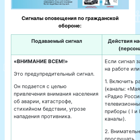
Сигналы оповещения по гражданской
обороне:
Подаваемый сигнал
Действия на
(персон
«ВНИМАНИЕ ВСЕМ!»
Если сигнал з
на работе или
Это предупредительный сигнал.
1. Включить р
Он подается с целью
(каналы: «Мая
привлечения внимания населения
«Радио Росси
об аварии, катастрофе,
телевизионны
стихийном бедствии, угрозе
приборы ( I и I
нападения противника.
каналы).
2. Вниматель
прослушать