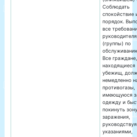
Соблюдать
спокойствие 
порядок. Вып
все требован
руководителя
(группы) по
обслуживанию
Все граждане,
находящиеся 
убежищ, дол
немедленно н
противогазы,
имеющуюся з
одежду и быс
покинуть зон
заражения,
руководствуя
указаниями,