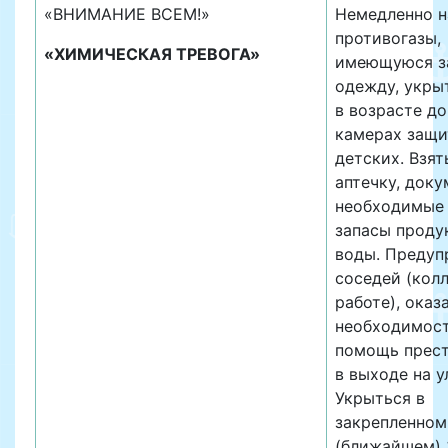
«ВНИМАНИЕ ВСЕМ!»
Немедленно н
противогазы,
«ХИМИЧЕСКАЯ ТРЕВОГА»
имеющуюся з
одежду, укры
в возрасте до 
камерах защ
детских. Взят
аптечку, доку
необходимые 
запасы проду
воды. Предуп
соседей (колл
работе), оказ
необходимост
помощь прес
в выходе на у
Укрыться в
закрепленном
(ближайшем) 