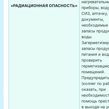
нагревательн
«РАДИАЦИОННАЯ ОПАСНОСТЬ»
приборы, воду
СИЗ, аптечку,
документы,
необходимые 
запасы проду
воды.
Загерметизир
запасы проду
питания и вод
проверить
герметизаци
помещений.
Предупредить
(коллег по раб
оказать, при
необходимост
помощь прес
в выходе на у