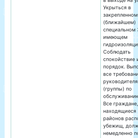
в выходе на у
Укрыться в
закрепленном
(ближайшем)
специальном 
имеющем
гидроизоляци
Соблюдать
спокойствие 
порядок. Вып
все требован
руководителя
(группы) по
обслуживанию
Все граждане,
находящиеся 
районов расп
убежищ, дол
немедленно п