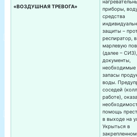
нагревательн
«ВОЗДУШНАЯ ТРЕВОГА»
приборы, воду
средства
индивидуаль
защиты – прот
респиратор, в
марлевую пов
(далее – СИЗ),
документы,
необходимые 
запасы проду
воды. Предуп
соседей (колл
работе), оказ
необходимост
помощь прес
в выходе на у
Укрыться в
закрепленном