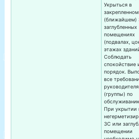
Укрыться в
закрепленном
(ближайшем) 
заглубленных
помещениях
(подвалах, ц
этажах зданий 
Соблюдать
спокойствие 
порядок. Вып
все требован
руководителя
(группы) по
обслуживанию
При укрытии 
негерметизи
ЗС или заглу
помещении
необходимо н