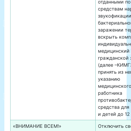
отданными по
средствам н
звукофикации
бактериальн
заражении те
вскрыть комп
индивидуаль
медицинский
гражданской
(далее –КИМГ
принять из не
указанию
медицинског
работника
противобакте
средства для
и детей до 12 
«ВНИМАНИЕ ВСЕМ!»
Отключить све