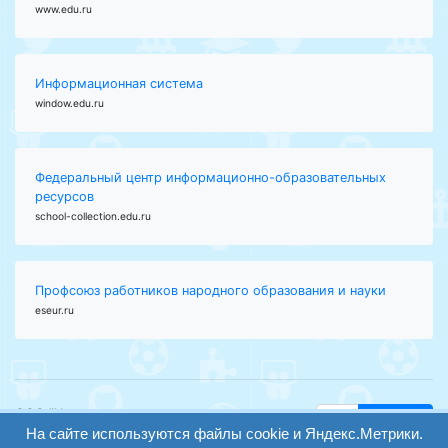
www.edu.ru
Информационная система
window.edu.ru
Федеральный центр информационно-образовательных
ресурсов
school-collection.edu.ru
Профсоюз работников народного образования и науки
eseur.ru
ООО "Центр
Найти
образования и
На сайте используются файлы cookie и Яндекс.Метрики.
вход