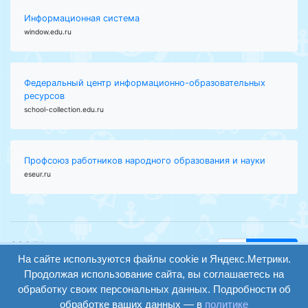
Информационная система
window.edu.ru
Федеральный центр информационно-образовательных
ресурсов
school-collection.edu.ru
Профсоюз работников народного образования и науки
eseur.ru
ООО "Центр
Найти
На сайте используются файлы cookie и Яндекс.Метрики.
образования и
вход
консалтинга"
Продолжая использование сайта, вы соглашаетесь на
Версия
Волгоград 2008-
обработку своих персональных данных. Подробности об
регистрация
сайта для
2026
обработке ваших данных — в
политике