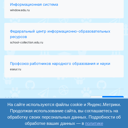
Информационная система
window.edu.ru
Федеральный центр информационно-образовательных
ресурсов
school-collection.edu.ru
Профсоюз работников народного образования и науки
eseur.ru
ООО "Центр
Найти
На сайте используются файлы cookie и Яндекс.Метрики.
образования и
вход
консалтинга"
Продолжая использование сайта, вы соглашаетесь на
Версия
Волгоград 2008-
обработку своих персональных данных. Подробности об
регистрация
сайта для
2026
обработке ваших данных — в
политике
слабовидящих