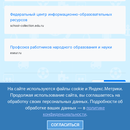
Федеральный центр информационно-образовательных
ресурсов
school-collection.edu.ru
Профсоюз работников народного образования и науки
eseur.ru
ООО "Центр
Найти
На сайте используются файлы cookie и Яндекс.Метрики.
образования и
вход
консалтинга"
Продолжая использование сайта, вы соглашаетесь на
Версия
Волгоград 2008-
обработку своих персональных данных. Подробности об
регистрация
сайта для
2026
обработке ваших данных — в
политике
слабовидящих
конфиденциальности
.
Сайт создан на
конструкторе
СОГЛАСИТЬСЯ
ОШКОЛЕ.РУ