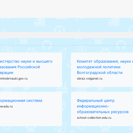
истерство науки и высшего
Комитет образования, науки 
азования Российской
молодежной политики
ерации
Волгоградской области
minobrnauki.gov.ru
obraz.volganet.ru
ормационная система
Федеральный центр
информационно-
ow.edu.ru
образовательных ресурсов
school-collection.edu.ru