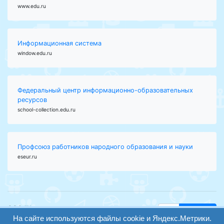
www.edu.ru
Информационная система
window.edu.ru
Федеральный центр информационно-образовательных
ресурсов
school-collection.edu.ru
Профсоюз работников народного образования и науки
eseur.ru
ООО "Центр
Найти
образования и
На сайте используются файлы cookie и Яндекс.Метрики.
вход