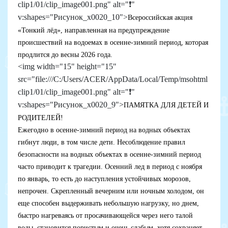
clip1/01/clip_image001.png" alt="❗"
v:shapes="Рисунок_x0020_10">
Всероссийская акция
«Тонкий лёд», направленная на предупреждение
происшествий на водоемах в осенне-зимний период, которая
продлится до весны 2026 года.
<img width="15" height="15"
src="file:///C:/Users/ACER/AppData/Local/Temp/msohtml
clip1/01/clip_image001.png" alt="❗"
v:shapes="Рисунок_x0020_9">
ПАМЯТКА ДЛЯ ДЕТЕЙ И
РОДИТЕЛЕЙ!
Ежегодно в осенне-зимний период на водных объектах
гибнут люди, в том числе дети. Несоблюдение правил
безопасности на водных объектах в осенне-зимний период
часто приводит к трагедии. Осенний лед в период с ноября
по январь, то есть до наступления устойчивых морозов,
непрочен. Скрепленный вечерним или ночным холодом, он
еще способен выдерживать небольшую нагрузку, но днем,
быстро нагреваясь от просачивающейся через него талой
воды, становится пористым и очень слабым, хотя сохраняет