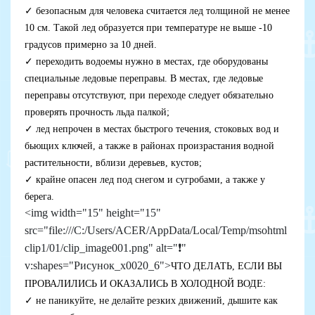
✓
безопасным для человека считается лед толщиной не менее
10 см. Такой лед образуется при температуре не выше -10
градусов примерно за 10 дней.
✓
переходить водоемы нужно в местах, где оборудованы
специальные ледовые переправы. В местах, где ледовые
переправы отсутствуют, при переходе следует обязательно
проверять прочность льда палкой;
✓
лед непрочен в местах быстрого течения, стоковых вод и
бьющих ключей, а также в районах произрастания водной
растительности, вблизи деревьев, кустов;
✓
крайне опасен лед под снегом и сугробами, а также у
берега.
<img width="15" height="15"
src="file:///C:/Users/ACER/AppData/Local/Temp/msohtml
clip1/01/clip_image001.png" alt="❗"
v:shapes="Рисунок_x0020_6">
ЧТО ДЕЛАТЬ, ЕСЛИ ВЫ
ПРОВАЛИЛИСЬ И ОКАЗАЛИСЬ В ХОЛОДНОЙ ВОДЕ:
✓
не паникуйте, не делайте резких движений, дышите как