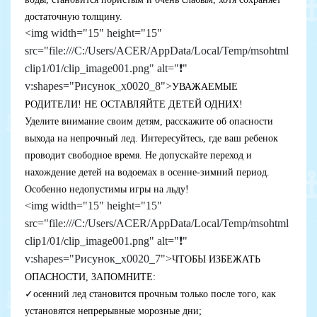
достаточную толщину.
<img width="15" height="15"
src="file:///C:/Users/ACER/AppData/Local/Temp/msohtml
clip1/01/clip_image001.png" alt="❗"
v:shapes="Рисунок_x0020_8">
УВАЖАЕМЫЕ
РОДИТЕЛИ! НЕ ОСТАВЛЯЙТЕ ДЕТЕЙ ОДНИХ!
Уделите внимание своим детям, расскажите об опасности
выхода на непрочный лед. Интересуйтесь, где ваш ребенок
проводит свободное время. Не допускайте переход и
нахождение детей на водоемах в осенне-зимний период.
Особенно недопустимы игры на льду!
<img width="15" height="15"
src="file:///C:/Users/ACER/AppData/Local/Temp/msohtml
clip1/01/clip_image001.png" alt="❗"
v:shapes="Рисунок_x0020_7">
ЧТОБЫ ИЗБЕЖАТЬ
ОПАСНОСТИ, ЗАПОМНИТЕ:
✓
осенний лед становится прочным только после того, как
установятся непрерывные морозные дни;