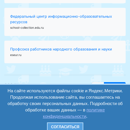
Федеральный центр информационно-образовательных
ресурсов
school-collection.edu.ru
Профсоюз работников народного образования и науки
eseur.ru
ООО "Центр
Найти
образования и
На сайте используются файлы cookie и Яндекс.Метрики.
вход
консалтинга"
Продолжая использование сайта, вы соглашаетесь на
Версия
Волгоград 2008-
обработку своих персональных данных. Подробности об
регистрация
сайта для
2026
обработке ваших данных — в
политике
слабовидящих
конфиденциальности
.
Сайт создан на
конструкторе
СОГЛАСИТЬСЯ
ОШКОЛЕ.РУ