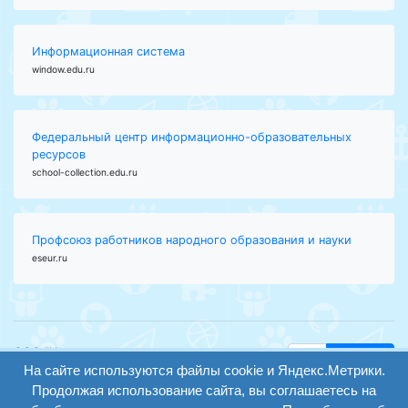
Информационная система
window.edu.ru
Федеральный центр информационно-образовательных
ресурсов
school-collection.edu.ru
Профсоюз работников народного образования и науки
eseur.ru
ООО "Центр
Найти
образования и
На сайте используются файлы cookie и Яндекс.Метрики.
вход
консалтинга"
Продолжая использование сайта, вы соглашаетесь на
Версия
Волгоград 2008-